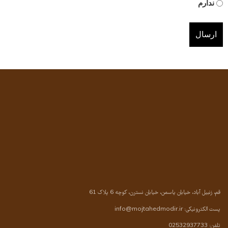
ندارم
قم، زنبیل آباد، خیابان یاسمن، خیابان نسترن، کوچه 6 پلاک 61
پست الکترونیکی:
info@mojtahedmodir.ir
تلفن: 02532937733