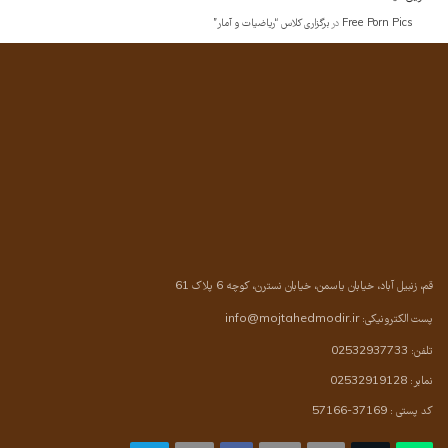
Free Porn Pics
در
برگزاری کلاس “ریاضیات و آمار”
قم، زنبیل آباد، خیابان یاسمن، خیابان نسترن، کوچه 6 پلاک 61
پست الکترونیکی:
info@mojtahedmodir.ir
تلفن: 02532937733
نمابر: 02532919128
کد پستی : 37169-57166