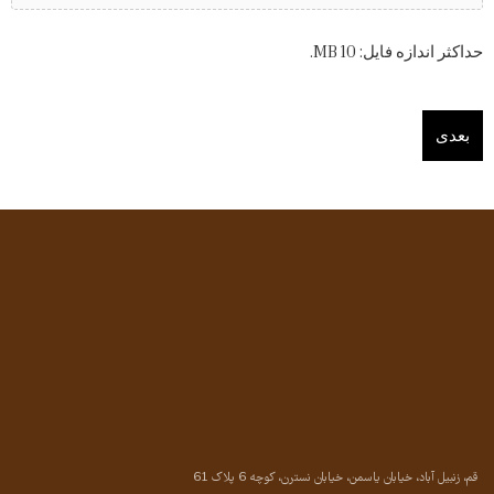
حداکثر اندازه فایل: 10 MB.
قم، زنبیل آباد، خیابان یاسمن، خیابان نسترن، کوچه 6 پلاک 61