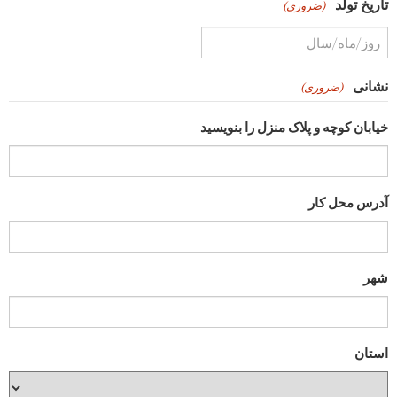
تاریخ تولد
(ضروری)
YYYY
slash
نشانی
(ضروری)
MM
خیابان کوچه و پلاک منزل را بنویسید
slash
DD
آدرس محل کار
شهر
استان