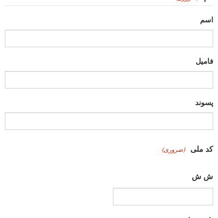
اسم
فامیل
پسوند
کد ملی
(ضروری)
ش ش