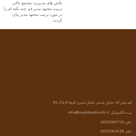
تلاش های مدیریت مجتمع عالی
تربیت مجتهد مدیر قم چند نکته ای را
در مورد تربیت مجتهد مدیر بیان
کردند.
قم، زنبیل آباد، خیابان یاسمن، خیابان نسترن، کوچه 6 پلاک 61
پست الکترونیکی:
info@mojtahedmodir.ir
تلفن: 02532937733
نمابر: 02532919128