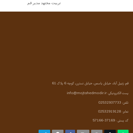
تربیت مجتهد مدیر قم
قم، زنبیل آباد، خیابان یاسمن، خیابان نسترن، کوچه 6 پلاک 61
پست الکترونیکی:
info@mojtahedmodir.ir
تلفن: 02532937733
نمابر: 02532919128
کد پستی : 37169-57166