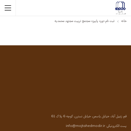
خانه
ثبت نام دوره پاییزه مجتمع تربیت مجتهد محمدیه
قم، زنبیل آباد، خیابان یاسمن، خیابان نسترن، کوچه 6 پلاک 61
پست الکترونیکی:
info@mojtahedmodir.ir